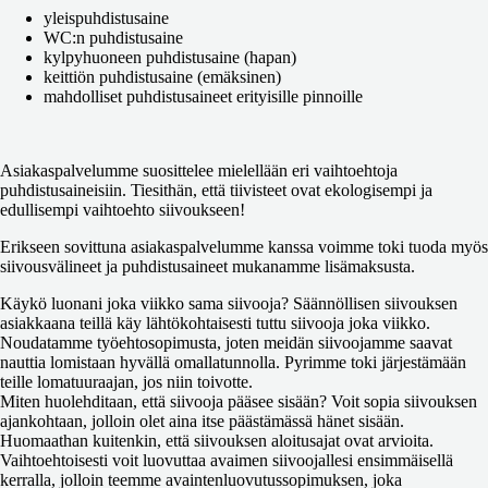
yleispuhdistusaine
WC:n puhdistusaine
kylpyhuoneen puhdistusaine (hapan)
keittiön puhdistusaine (emäksinen)
mahdolliset puhdistusaineet erityisille pinnoille
Asiakaspalvelumme suosittelee mielellään eri vaihtoehtoja
puhdistusaineisiin. Tiesithän, että tiivisteet ovat ekologisempi ja
edullisempi vaihtoehto siivoukseen!
Erikseen sovittuna asiakaspalvelumme kanssa voimme toki tuoda myös
siivousvälineet ja puhdistusaineet mukanamme lisämaksusta.
Käykö luonani joka viikko sama siivooja?
Säännöllisen siivouksen
asiakkaana teillä käy lähtökohtaisesti tuttu siivooja joka viikko.
Noudatamme työehtosopimusta, joten meidän siivoojamme saavat
nauttia lomistaan hyvällä omallatunnolla. Pyrimme toki järjestämään
teille lomatuuraajan, jos niin toivotte.
Miten huolehditaan, että siivooja pääsee sisään?
Voit sopia siivouksen
ajankohtaan, jolloin olet aina itse päästämässä hänet sisään.
Huomaathan kuitenkin, että siivouksen aloitusajat ovat arvioita.
Vaihtoehtoisesti voit luovuttaa avaimen siivoojallesi ensimmäisellä
kerralla, jolloin teemme avaintenluovutussopimuksen, joka