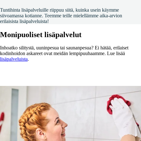
Tuntihinta lisäpalveluille riippuu siitä, kuinka usein käymme
siivoamassa kotianne. Teemme teille mielellämme aika-arvion
erilaisista lisäpalveluista!
Monipuoliset lisäpalvelut
Inhoatko silitystä, uuninpesua tai saunanpesua? Ei hätää, erilaiset
kodinhoidon askareet ovat meidän lempipuuhaamme. Lue lisää
lisäpalveluista
.
Jäikö sinulle kysyttävää kotisiivouksesta?
Tässä vastauksia kysymyksiin, joita sinulla saattaa olla ennen
ensimmäistä kotisiivousta.
Jos sinulle herää kysyttävää, voit aina olla yhteydessä
asiakaspalveluumme p.
010 2488 800
. Palvelemme sinua
mielellämme.