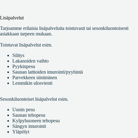
Lisäpalvelut
Tarjoamme erilaisia lisäpalveluita toistuvasti tai sesonkiluontoisesti
asiakkaan tarpeen mukaan.
Toistuvat lisäpalvelut esim.
Silitys
Lakanoiden vaihto
Pyykinpesu
Saunan lattioiden imurointi/pyyhintä
Parvekkeen siistiminen
Lemmikin ulosvienti
Sesonkiluonteiset lisäpalvelut esim.
Uunin pesu
Saunan tehopesu
Kylpyhuoneen tehopesu
Sängyn imurointi
Yläpölyt