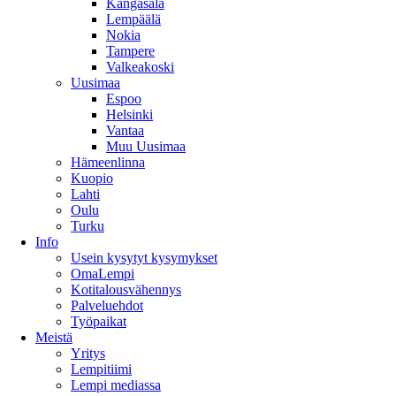
Kangasala
Lempäälä
Nokia
Tampere
Valkeakoski
Uusimaa
Espoo
Helsinki
Vantaa
Muu Uusimaa
Hämeenlinna
Kuopio
Lahti
Oulu
Turku
Info
Usein kysytyt kysymykset
OmaLempi
Kotitalousvähennys
Palveluehdot
Työpaikat
Meistä
Yritys
Lempitiimi
Lempi mediassa