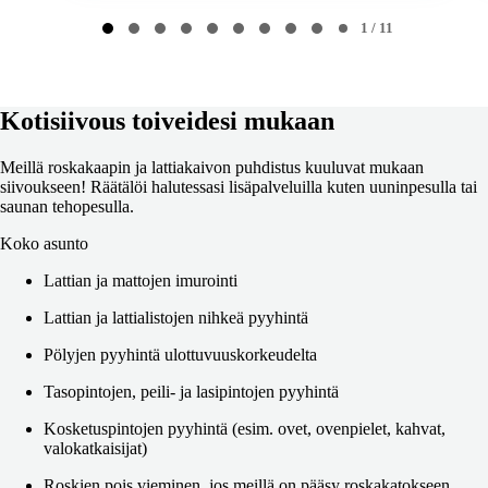
1
1 / 11
of
11
Kotisiivous toiveidesi mukaan
Meillä roskakaapin ja lattiakaivon puhdistus kuuluvat mukaan
siivoukseen! Räätälöi halutessasi lisäpalveluilla kuten uuninpesulla tai
saunan tehopesulla.
Koko asunto
Lattian ja mattojen imurointi
Lattian ja lattialistojen nihkeä pyyhintä
Pölyjen pyyhintä ulottuvuuskorkeudelta
Tasopintojen, peili- ja lasipintojen pyyhintä
Kosketuspintojen pyyhintä (esim. ovet, ovenpielet, kahvat,
valokatkaisijat)
Roskien pois vieminen, jos meillä on pääsy roskakatokseen