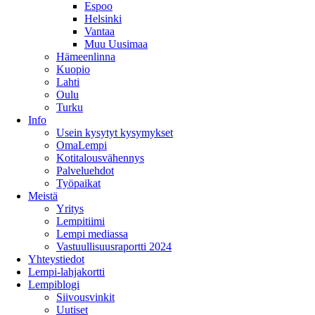
Espoo
Helsinki
Vantaa
Muu Uusimaa
Hämeenlinna
Kuopio
Lahti
Oulu
Turku
Info
Usein kysytyt kysymykset
OmaLempi
Kotitalousvähennys
Palveluehdot
Työpaikat
Meistä
Yritys
Lempitiimi
Lempi mediassa
Vastuullisuusraportti 2024
Yhteystiedot
Lempi-lahjakortti
Lempiblogi
Siivousvinkit
Uutiset