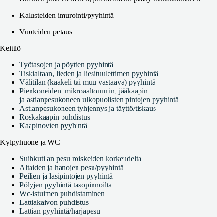
Kalusteiden imurointi/pyyhintä
Vuoteiden petaus
Keittiö
Työtasojen ja pöytien pyyhintä
Tiskialtaan, lieden ja liesituulettimen pyyhintä
Välitilan (kaakeli tai muu vastaava) pyyhintä ​
Pienkoneiden, mikroaaltouunin, jääkaapin
ja astianpesukoneen ulkopuolisten pintojen pyyhintä ​
Astianpesukoneen tyhjennys ja täyttö/tiskaus
Roskakaapin puhdistus
Kaapinovien pyyhintä
Kylpyhuone ja WC
Suihkutilan pesu roiskeiden korkeudelta ​
Altaiden ja hanojen pesu/pyyhintä
Peilien ja lasipintojen pyyhintä ​
Pölyjen pyyhintä tasopinnoilta ​
Wc-istuimen puhdistaminen
Lattiakaivon puhdistus
Lattian pyyhintä/harjapesu