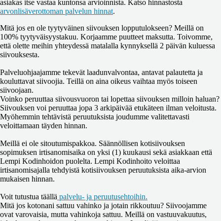
asiakas itse vastaa kuntonsa arvioinnista. Katso hinnastosta
arvonlisäverottoman palvelun hinnat
.
Mitä jos en ole tyytyväinen siivouksen lopputulokseen?
Meillä on
100% tyytyväisyystakuu. Korjaamme puutteet maksutta. Toivomme,
että olette meihin yhteydessä matalalla kynnyksellä 2 päivän kuluessa
siivouksesta.
Palveluohjaajamme tekevät laadunvalvontaa, antavat palautetta ja
kouluttavat siivoojia. Teillä on aina oikeus vaihtaa myös toiseen
siivoojaan.
Voinko peruuttaa siivousvuoron tai lopettaa siivouksen milloin haluan?
Siivouksen voi peruuttaa jopa 3 arkipäivää etukäteen ilman veloitusta.
Myöhemmin tehtävistä peruutuksista joudumme valitettavasti
veloittamaan täyden hinnan.
Meillä ei ole sitoutumispakkoa. Säännöllisen kotisiivouksen
sopimuksen irtisanomisaika on yksi (1) kuukausi sekä asiakkaan että
Lempi Kodinhoidon puolelta. Lempi Kodinhoito veloittaa
irtisanomisajalla tehdyistä kotisiivouksen peruutuksista aika-arvion
mukaisen hinnan.
Voit tutustua täällä
palvelu- ja peruutusehtoihin.
Mitä jos kotonani sattuu vahinko ja jotain rikkoutuu?
Siivoojamme
ovat varovaisia, mutta vahinkoja sattuu. Meillä on vastuuvakuutus,