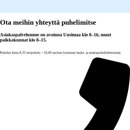
Ota meihin yhteyttä puhelimitse
Asiakaspalvelumme on avoinna Uusimaa klo 8–16, muut
paikkakunnat klo 8–15.
Puhelun hinta 8,35 snt/puhelu + 16,69 snt/min kotimaan lanka- ja matkapuhelinliittymistä.