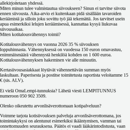
allekirjoitetaan yhdessä.
Miten minun tulee valmistautua siivoukseen?
Sinun ei tarvitse siivota
ennen siivousta. Aika-arvio ei kuitenkaan pidä sisällään tavaroiden
keräämistä ja silloin joku sovittu työ jää tekemättä. Jos tarvitset usein
apua esimerkiksi lelujen keräämisessä, kannattaa kysyä liukuvaa
siivousaikaa.
Miten kotitalousvähennys toimii?
Kotitalousvähennys on vuonna 2026 35 % siivouksen
loppuhinnasta.
Vähennyksessä on vuodessa 150 euron omavastuu,
enimmäismäärä vähennystä henkilöä kohden on 1 600 euroa.
Kotitalousvähennyksen hakeminen vie alle minuutin.
Kertasiivousasiakkaat löytävät vähennettävän summan myös
laskultaan. Paperisesta ja postitse toimitetusta raportista veloitamme 15
€ (sis. ALV).
Ei vielä OmaLempi-tunnuksia? Lähetä viesti LEMPITUNNUS
numeroon 050 902 3509.
Olenko oikeutettu arvonlisäverottomaan kotipalveluun?
Voimme tarjota kotisiivouksen palveluja arvonlisäverottomana, jos
toimintakykysi on alentunut esimerkiksi ikääntymisen, vamman tai
onnettomuuden seurauksena. Päätös ei vaadi lääkärintodistusta, vaan