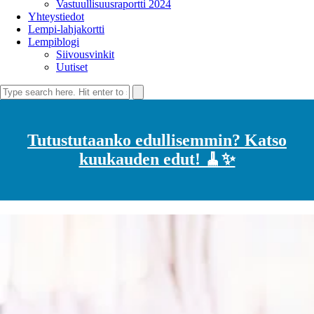
Vastuullisuusraportti 2024
Yhteystiedot
Lempi-lahjakortti
Lempiblogi
Siivousvinkit
Uutiset
Tutustutaanko edullisemmin? Katso
kuukauden edut! 🧹✨