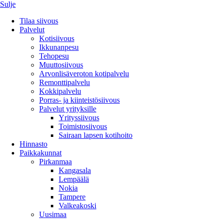
Sulje
Tilaa siivous
Palvelut
Kotisiivous
Ikkunanpesu
Tehopesu
Muuttosiivous
Arvonlisäveroton kotipalvelu
Remonttipalvelu
Kokkipalvelu
Porras- ja kiinteistösiivous
Palvelut yrityksille
Yrityssiivous
Toimistosiivous
Sairaan lapsen kotihoito
Hinnasto
Paikkakunnat
Pirkanmaa
Kangasala
Lempäälä
Nokia
Tampere
Valkeakoski
Uusimaa