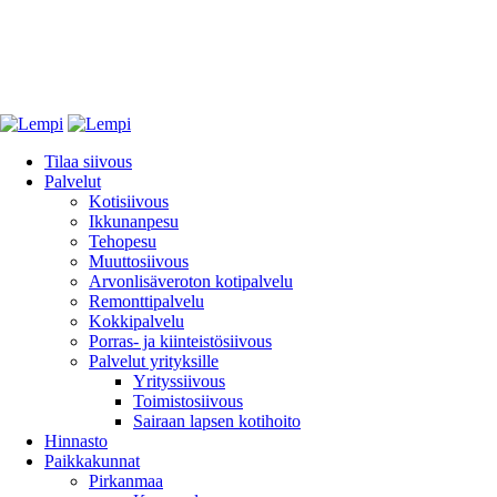
Tilaa siivous
Palvelut
Kotisiivous
Ikkunanpesu
Tehopesu
Muuttosiivous
Arvonlisäveroton kotipalvelu
Remonttipalvelu
Kokkipalvelu
Porras- ja kiinteistösiivous
Palvelut yrityksille
Yrityssiivous
Toimistosiivous
Sairaan lapsen kotihoito
Hinnasto
Paikkakunnat
Pirkanmaa