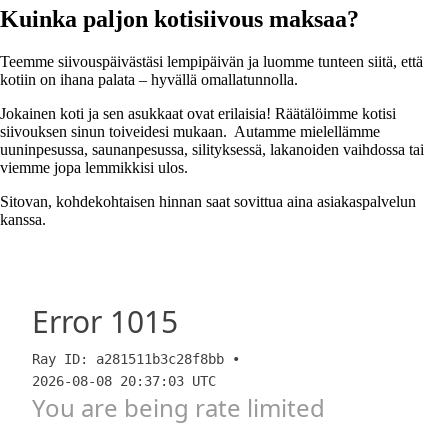
Kuinka paljon kotisiivous maksaa?
Teemme siivouspäivästäsi lempipäivän ja luomme tunteen siitä, että
kotiin on ihana palata – hyvällä omallatunnolla.
Jokainen koti ja sen asukkaat ovat erilaisia! Räätälöimme kotisi
siivouksen sinun toiveidesi mukaan. Autamme mielellämme
uuninpesussa, saunanpesussa, silityksessä, lakanoiden vaihdossa tai
viemme jopa lemmikkisi ulos.
Sitovan, kohdekohtaisen hinnan saat sovittua aina asiakaspalvelun
kanssa.