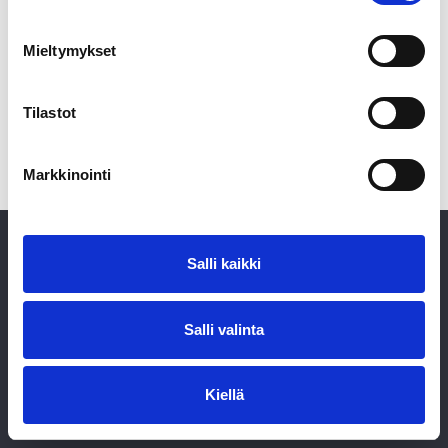
Mieltymykset
Tilastot
Markkinointi
Salli kaikki
Salli valinta
Saari Partners Oy | Puistokatu 11 Aa 2 | 3461919-4 |
info@saaripartners.fi
Kiellä
Tietosuojakäytäntö