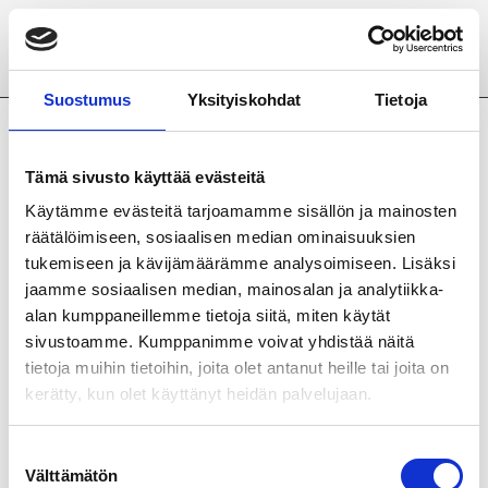
Siirry pääsisältöön
Suostumus
Yksityiskohdat
Tietoja
Mian pressi BW 2
Tämä sivusto käyttää evästeitä
Käytämme evästeitä tarjoamamme sisällön ja mainosten
räätälöimiseen, sosiaalisen median ominaisuuksien
tukemiseen ja kävijämäärämme analysoimiseen. Lisäksi
jaamme sosiaalisen median, mainosalan ja analytiikka-
alan kumppaneillemme tietoja siitä, miten käytät
sivustoamme. Kumppanimme voivat yhdistää näitä
tietoja muihin tietoihin, joita olet antanut heille tai joita on
kerätty, kun olet käyttänyt heidän palvelujaan.
Suostumuksen
Välttämätön
valinta