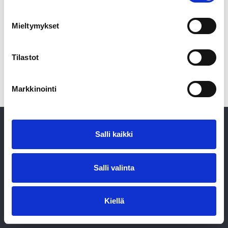
Mieltymykset
Tilastot
Markkinointi
Salli kaikki
Salli valinta
Saari Partners Oy | Puistokatu 11 Aa 2 | 3461919-4 |
info@saaripartners.fi
Kiellä
Tietosuojakäytäntö