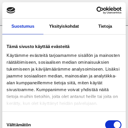
Siirry pääsisältöön
Suostumus
Yksityiskohdat
Tietoja
Jaa
Tämä sivusto käyttää evästeitä
Käytämme evästeitä tarjoamamme sisällön ja mainosten
räätälöimiseen, sosiaalisen median ominaisuuksien
tukemiseen ja kävijämäärämme analysoimiseen. Lisäksi
jaamme sosiaalisen median, mainosalan ja analytiikka-
alan kumppaneillemme tietoja siitä, miten käytät
sivustoamme. Kumppanimme voivat yhdistää näitä
tietoja muihin tietoihin, joita olet antanut heille tai joita on
kerätty, kun olet käyttänyt heidän palvelujaan.
Suostumuksen
Välttämätön
valinta