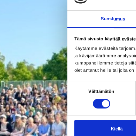
Suostumus
Mia Sirk
Tämä sivusto käyttää eväste
muita, r
Käytämme evästeitä tarjoama
ja kävijämäärämme analysoim
yhteisöä
kumppaneillemme tietoja siitä
olet antanut heille tai joita o
Suostumuksen
Välttämätön
valinta
Kiellä