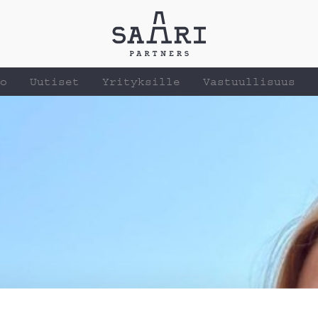
o
Uutiset
Yrityksille
Vastuullisuus