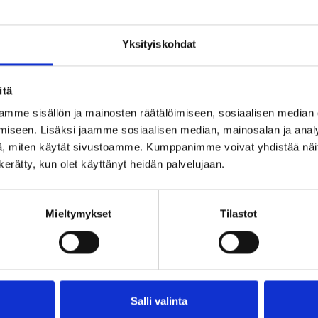
Yksityiskohdat
iä: kun autat
itä
akennat samalla
mme sisällön ja mainosten räätälöimiseen, sosiaalisen median
iseen. Lisäksi jaamme sosiaalisen median, mainosalan ja analy
, miten käytät sivustoamme. Kumppanimme voivat yhdistää näitä t
n kerätty, kun olet käyttänyt heidän palvelujaan.
Mieltymykset
Tilastot
Salli valinta