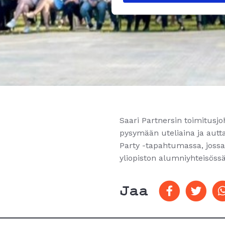
Saari Partnersin toimitusj
pysymään uteliaina ja autt
Party -tapahtumassa, jossa 
yliopiston alumniyhteisössä
Jaa