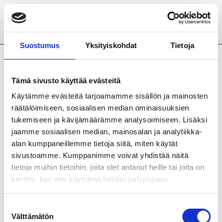
Siirry pääsisältöön
Suostumus
Yksityiskohdat
Tietoja
mia te
Tämä sivusto käyttää evästeitä
Käytämme evästeitä tarjoamamme sisällön ja mainosten
räätälöimiseen, sosiaalisen median ominaisuuksien
tukemiseen ja kävijämäärämme analysoimiseen. Lisäksi
jaamme sosiaalisen median, mainosalan ja analytiikka-
alan kumppaneillemme tietoja siitä, miten käytät
sivustoamme. Kumppanimme voivat yhdistää näitä
tietoja muihin tietoihin, joita olet antanut heille tai joita on
kerätty, kun olet käyttänyt heidän palvelujaan.
Suostumuksen
Välttämätön
valinta