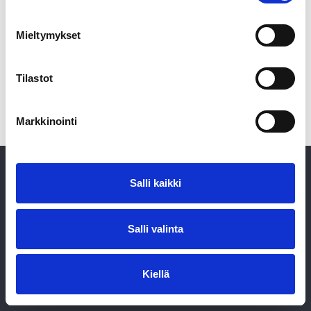
Mieltymykset
Tilastot
Jaa
Markkinointi
Salli kaikki
Salli valinta
Saari Partners Oy | Puistokatu 11 Aa 2 | 3461919-4 |
info@saaripartners.fi
Kiellä
Tietosuojakäytäntö