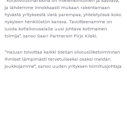
”Kotisiivousmarkkina on mielenkiintoinen ja kasvava,
ja lähdemme innokkaasti mukaan rakentamaan
hyvästä yrityksestä vielä parempaa, yhteistyössä koko
nykyisen henkilöstön kanssa. Tavoitteenamme on
luoda kotisiivousalalle uusi johtava kotimainen
toimija”, sanoo Saari Partnersin Pirjo Kiiski.
”Haluan toivottaa kaikki Stellan siivousliiketoiminnan
ihmiset lämpimästi tervetulleeksi osaksi meidän
joukkojamme”, sanoo uuden yrityksen toimitusjohtaja
Leena Meri. ”Olen valtavan innoissani ja kiitollinen
tästä mahdollisuudesta. Kotisiivousala kasvaa
edelleen ja olen vakuuttunut, että tulemme
tekemään tästä hienon tarinan yhdessä henkilöstön ja
Saari Partnersin kanssa”, hän jatkaa.
”Olemme erittäin tyytyväisiä saadessamme Leenan
mukaan joukkoomme. Leena tuntee perin pohjin