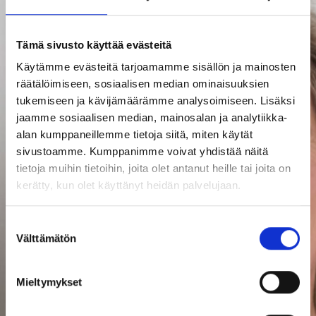
Saari Partners
ostaa Stellan
Tämä sivusto käyttää evästeitä
Käytämme evästeitä tarjoamamme sisällön ja mainosten
kotisiivousliiketo
räätälöimiseen, sosiaalisen median ominaisuuksien
tukemiseen ja kävijämäärämme analysoimiseen. Lisäksi
jaamme sosiaalisen median, mainosalan ja analytiikka-
alan kumppaneillemme tietoja siitä, miten käytät
sivustoamme. Kumppanimme voivat yhdistää näitä
tietoja muihin tietoihin, joita olet antanut heille tai joita on
kerätty, kun olet käyttänyt heidän palvelujaan.
Suostumuksen
Välttämätön
valinta
Mieltymykset