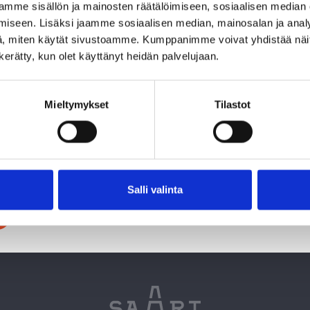
aa artiklan 6 mukaisena rahastona, jossa kestävyysriskit on 
mme sisällön ja mainosten räätälöimiseen, sosiaalisen median
iseen. Lisäksi jaamme sosiaalisen median, mainosalan ja analy
, miten käytät sivustoamme. Kumppanimme voivat yhdistää näitä t
n kerätty, kun olet käyttänyt heidän palvelujaan.
tus siitä, että kestävyys lähtee ihmisistä. Terve yrityskul
 toimintatavat luovat perustan vahvoille yrityksille. Aktiiv
itsemaan ympäristövaikutuksiaan kasvun aikana sekä vah
Mieltymykset
Tilastot
yttä koko sijoitussalkussamme.
luettavissa verkkosivuillamme. Julkaisut sisältävät muun mu
donannon
sekä Saari Partnersin
toimijatason SFDR-tiedon
Salli valinta