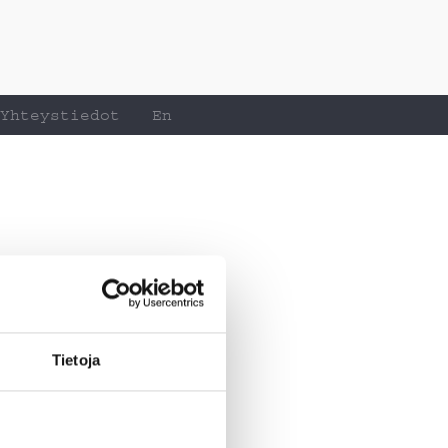
Yhteystiedot
En
Tietoja
tuullisen sijoittamisen
ukaiseksi tuotteeksi.
uksia läpi koko