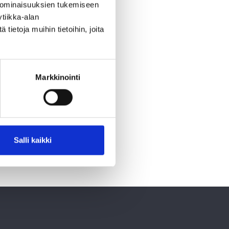
integroitu osaksi
 ominaisuuksien tukemiseen
tiikka-alan
ietoja muihin tietoihin, joita
ttuuri, henkilöstön
isena omistajana autamme
vistamme hyvää
Markkinointi
assa Saari II:n
annon
.
Salli kaikki