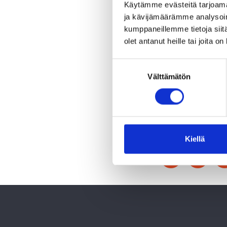
sijoituskaaren. Saari I jatk
Käytämme evästeitä tarjoama
sijoituspäätöksiä.
ja kävijämäärämme analysoim
kumppaneillemme tietoja siitä
olet antanut heille tai joita o
Toimintamme ytimessä on aja
hyvinvointi ja vastuulliset
Suostumuksen
portfolioyhtiöitämme hall
Välttämätön
valinta
hallintotapaa ja läpinäkyvy
Päivitetyt asiakirjat ovat 
kestävyyteen liittyvän tie
Kiellä
Jaa