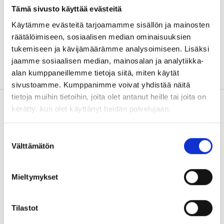
kategoriassa
Tämä sivusto käyttää evästeitä
Saari Partners palkittiin Alternative Managers-
Käytämme evästeitä tarjoamamme sisällön ja mainosten
tutkimuksessa. Arvioita antoivat tutkimukseen valittu
räätälöimiseen, sosiaalisen median ominaisuuksien
laaja joukko sekä yksityisiä sijoitusyhtiöitä että…
tukemiseen ja kävijämäärämme analysoimiseen. Lisäksi
Lue lisää
jaamme sosiaalisen median, mainosalan ja analytiikka-
alan kumppaneillemme tietoja siitä, miten käytät
sivustoamme. Kumppanimme voivat yhdistää näitä
tietoja muihin tietoihin, joita olet antanut heille tai joita on
kerätty, kun olet käyttänyt heidän palvelujaan.
Suostumuksen
Välttämätön
valinta
Mieltymykset
Tilastot