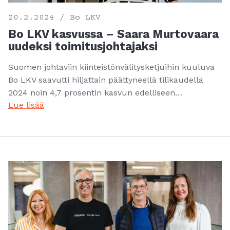
20.2.2024 / Bo LKV
Bo LKV kasvussa – Saara Murtovaara
uudeksi toimitusjohtajaksi
Suomen johtaviin kiinteistönvälitysketjuihin kuuluva
Bo LKV saavutti hiljattain päättyneellä tilikaudella
2024 noin 4,7 prosentin kasvun edelliseen…
Lue lisää