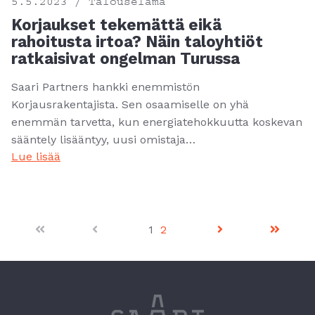
5.5.2023 / Talouselämä
Korjaukset tekemättä eikä
rahoitusta irtoa? Näin taloyhtiöt
ratkaisivat ongelman Turussa
Saari Partners hankki enemmistön
Korjausrakentajista. Sen osaamiselle on yhä
enemmän tarvetta, kun energiatehokkuutta koskevan
sääntely lisääntyy, uusi omistaja…
Lue lisää
1
2