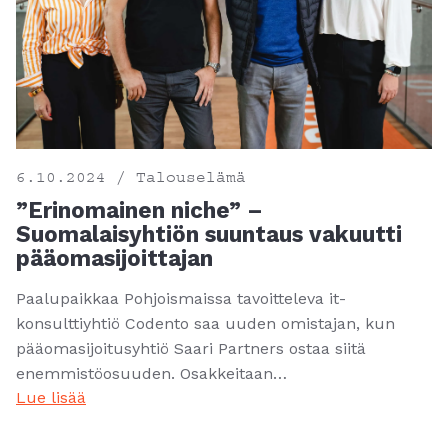
6.10.2024 / Talouselämä
”Erinomainen niche” –
Suomalaisyhtiön suuntaus vakuutti
pääomasijoittajan
Paalupaikkaa Pohjoismaissa tavoitteleva it-
konsulttiyhtiö Codento saa uuden omistajan, kun
pääomasijoitusyhtiö Saari Partners ostaa siitä
enemmistöosuuden. Osakkeitaan…
Lue lisää