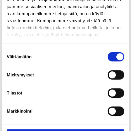
jaamme sosiaalisen median, mainosalan ja analytiikka-
Taitonetin uusi nimi Nuvoo viittaa ranskankieliseen
alan kumppaneillemme tietoja siitä, miten käytät
sanaan nouveau, joka tarkoittaa uutta. Nuvoon
sivustoamme. Kumppanimme voivat yhdistää näitä
kiertotaloutta hyödyntävän kunnostusprosessin
tietoja muihin tietoihin, joita olet antanut heille tai joita on
ansiosta koneet muuttuvat uudenveroisiksi, uusiksi
kerätty, kun olet käyttänyt heidän palvelujaan.
sinulle.
Suostumuksen
Nuvoo tarjoaa laajan valikoiman kunnostettuja
Välttämätön
valinta
premium-tietokoneita verkossa asiakkaille, jotka
haluavat löytää parhaan diilin helposti. Nuvoo toimii
Mieltymykset
jatkossain Oulusta käsin, tuttujen ammattilaisten
voimin.
Tilastot
Sama tuttu taitonetti – jatkossa vain uudella nimellä
ja entistä parempana!
Markkinointi
Lisätietoja: