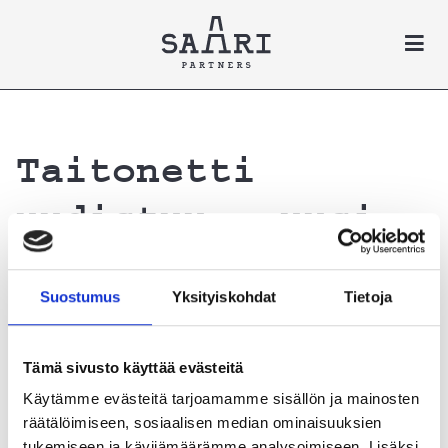
Siirry pääsisältöön
Taitonetti
uudistuu – uusi
nimi on Nuvoo.com
Suostumus
Yksityiskohdat
Tietoja
Tämä sivusto käyttää evästeitä
Taitonetti on nyt Nuvoo – sama tuttu palvelu, nyt
Käytämme evästeitä tarjoamamme sisällön ja mainosten
uudistettuna ja entistä parempana.
räätälöimiseen, sosiaalisen median ominaisuuksien
tukemiseen ja kävijämäärämme analysoimiseen. Lisäksi